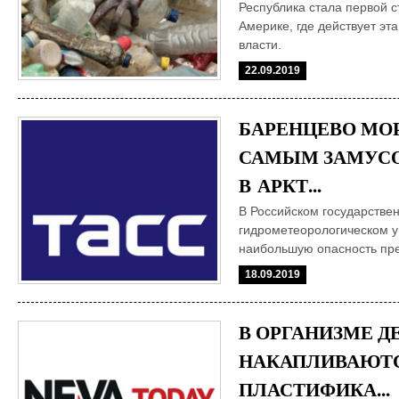
Республика стала первой 
Америке, где действует эт
власти.
22.09.2019
БАРЕНЦЕВО МО
САМЫМ ЗАМУС
В АРКТ...
В Российском государстве
гидрометеорологическом у
наибольшую опасность пре
размером менее 1 мм
18.09.2019
В ОРГАНИЗМЕ Д
НАКАПЛИВАЮТ
ПЛАСТИФИКА...